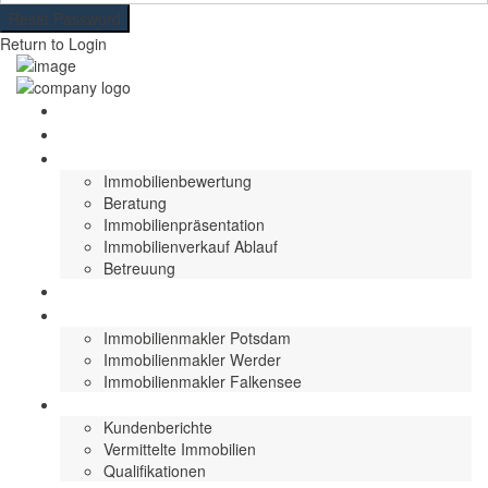
Reset Password
Return to Login
Start
Immobilien
Immobilie verkaufen
Immobilienbewertung
Beratung
Immobilienpräsentation
Immobilienverkauf Ablauf
Betreuung
Immobilie vermieten
Für Sie im Einsatz
Immobilienmakler Potsdam
Immobilienmakler Werder
Immobilienmakler Falkensee
Über Heiko Linke
Kundenberichte
Vermittelte Immobilien
Qualifikationen