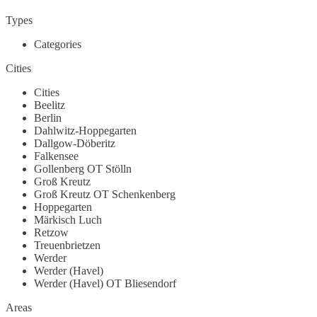
Types
Categories
Cities
Cities
Beelitz
Berlin
Dahlwitz-Hoppegarten
Dallgow-Döberitz
Falkensee
Gollenberg OT Stölln
Groß Kreutz
Groß Kreutz OT Schenkenberg
Hoppegarten
Märkisch Luch
Retzow
Treuenbrietzen
Werder
Werder (Havel)
Werder (Havel) OT Bliesendorf
Areas