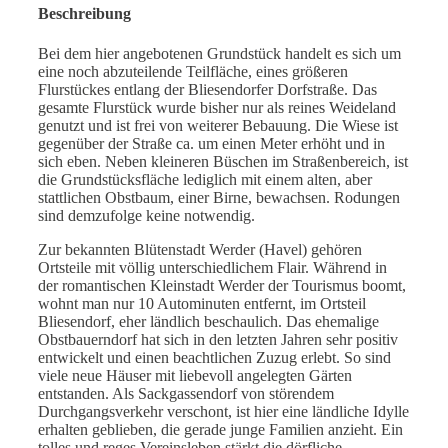
Beschreibung
Bei dem hier angebotenen Grundstück handelt es sich um
eine noch abzuteilende Teilfläche, eines größeren
Flurstückes entlang der Bliesendorfer Dorfstraße. Das
gesamte Flurstück wurde bisher nur als reines Weideland
genutzt und ist frei von weiterer Bebauung. Die Wiese ist
gegenüber der Straße ca. um einen Meter erhöht und in
sich eben. Neben kleineren Büschen im Straßenbereich, ist
die Grundstücksfläche lediglich mit einem alten, aber
stattlichen Obstbaum, einer Birne, bewachsen. Rodungen
sind demzufolge keine notwendig.
Zur bekannten Blütenstadt Werder (Havel) gehören
Ortsteile mit völlig unterschiedlichem Flair. Während in
der romantischen Kleinstadt Werder der Tourismus boomt,
wohnt man nur 10 Autominuten entfernt, im Ortsteil
Bliesendorf, eher ländlich beschaulich. Das ehemalige
Obstbauerndorf hat sich in den letzten Jahren sehr positiv
entwickelt und einen beachtlichen Zuzug erlebt. So sind
viele neue Häuser mit liebevoll angelegten Gärten
entstanden. Als Sackgassendorf von störendem
Durchgangsverkehr verschont, ist hier eine ländliche Idylle
erhalten geblieben, die gerade junge Familien anzieht. Ein
tolles und reges Vereinsleben stärkt die dörfliche