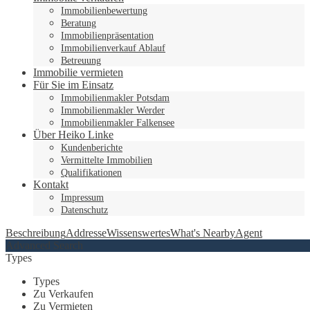
Immobilienbewertung
Beratung
Immobilienpräsentation
Immobilienverkauf Ablauf
Betreuung
Immobilie vermieten
Für Sie im Einsatz
Immobilienmakler Potsdam
Immobilienmakler Werder
Immobilienmakler Falkensee
Über Heiko Linke
Kundenberichte
Vermittelte Immobilien
Qualifikationen
Kontakt
Impressum
Datenschutz
Beschreibung
Addresse
Wissenswertes
What's Nearby
Agent
Advanced Search
Types
Types
Zu Verkaufen
Zu Vermieten