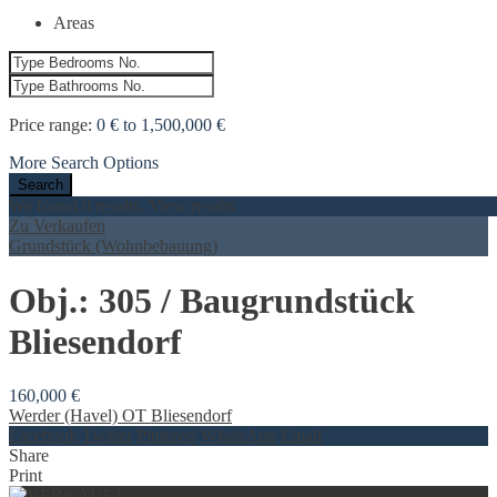
Areas
Price range:
0 € to 1,500,000 €
More Search Options
We found
0
results.
View results
Zu Verkaufen
Grundstück (Wohnbebauung)
Obj.: 305 / Baugrundstück
Bliesendorf
160,000 €
Werder (Havel) OT Bliesendorf
Facebook
Twitter
Pinterest
WhatsApp
Email
Share
Print