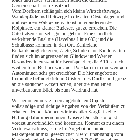
Gemeinschaft noch zusätzlich.
Vom Dorfkern schlängeln sich kleine Wirtschaftswege,
Wanderpfade und Reitwege in die alten Obstanlagen und
umliegenden Waldgebiete. So ist unter anderem der
Kolpinsee, ein kleiner Badesee, gut zu erreichen. Die
Ortsstraßen sind sehr gut ausgebaut. Eine stündlich
verkehrende Buslinie (Havelbus Linie 633) und die
Schulbusse kommen in den Ort. Zahlreiche
Einkaufsmöglichkeiten, Ärzte, Schulen und Kindergärten
finden sich im angrenzenden Glindow und Werder.
Besonders interessant für Berufspendler, die A10 ist nicht
weit entfern. Berliner wie auch Potsdam in in nur wenigen
Autominuten sehr gut erreichbar. Die hier angebotene
Immobilie befindet sich im Ortskern des Dorfes und grenzt
an die südlichen Ackerflächen, über die man einen
unverbaubaren Blick bis zum Waldrand hat.
Wir bemühen uns, zu den angebotenen Objekten
vollständige und richtige Angaben von den Verkäufern zu
erhalten. Jedoch können wir trotz aller Sorgfalt keine
Haftung dafür übernehmen. Unsere Dienstleistung ist
vorerst unverbindlich und kostenlos. Kommt es zu einem
Vertragsabschluss, ist die im Angebot benannte
Maklergebühr inkl. gesetzlicher MwSt. unabhängig vom
Kaufpreis jedoch mindestens Euro 3.000,00 zu zahlen.