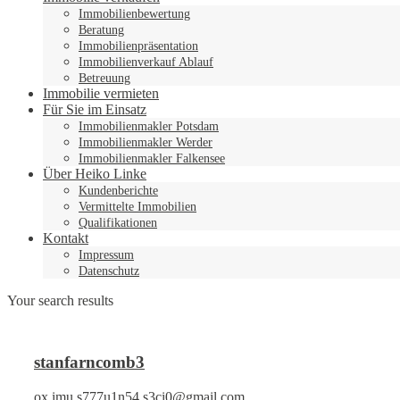
Immobilienbewertung
Beratung
Immobilienpräsentation
Immobilienverkauf Ablauf
Betreuung
Immobilie vermieten
Für Sie im Einsatz
Immobilienmakler Potsdam
Immobilienmakler Werder
Immobilienmakler Falkensee
Über Heiko Linke
Kundenberichte
Vermittelte Immobilien
Qualifikationen
Kontakt
Impressum
Datenschutz
Your search results
stanfarncomb3
ox.imu.s777u1n54.s3ci0@gmail.com