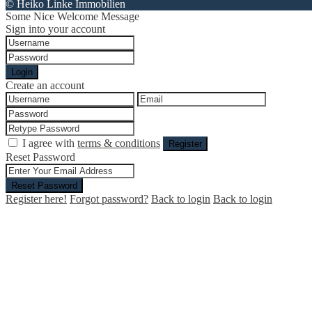
© Heiko Linke Immobilien
Some Nice Welcome Message
Sign into your account
Login
Create an account
I agree with
terms & conditions
Register
Reset Password
Reset Password
Register here!
Forgot password?
Back to login
Back to login