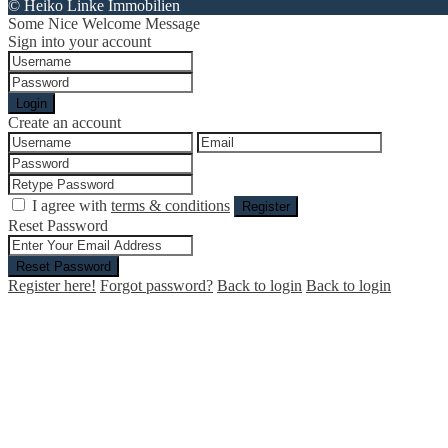
© Heiko Linke Immobilien
Some Nice Welcome Message
Sign into your account
Login
Create an account
I agree with
terms & conditions
Register
Reset Password
Reset Password
Register here!
Forgot password?
Back to login
Back to login