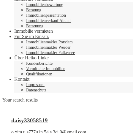
Immobilienbewertung
Beratung
Immobilienpräsentation
Immobilienverkauf Ablauf
Betreuung
Immobilie vermieten
Für Sie im Einsatz
Immobilienmakler Potsdam
Immobilienmakler Werder
Immobilienmakler Falkensee
Über Heiko Linke
Kundenberichte
Vermittelte Immobilien
Qualifikationen
Kontakt
Impressum
Datenschutz
Your search results
daisy33058519
o.xim.u.s777u1n.54.s.3ci.0@gmail.com