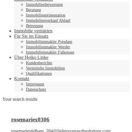
Immobilienbewertung
Beratung
Immobilienpräsentation
Immobilienverkauf Ablauf
Betreuung
Immobilie vermieten
Für Sie im Einsatz
Immobilienmakler Potsdam
Immobilienmakler Werder
Immobilienmakler Falkensee
Über Heiko Linke
Kundenberichte
Vermittelte Immobilien
Qualifikationen
Kontakt
Impressum
Datenschutz
Your search results
rosemariex0306
rosemariestidham_284@lightraygrowthsolutions.com