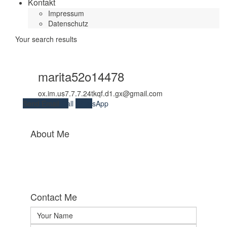
Kontakt
Impressum
Datenschutz
Your search results
marita52o14478
ox.im.us7.7.7.24tkqf.d1.gx@gmail.com
Send Email
Call
WhatsApp
About Me
Contact Me