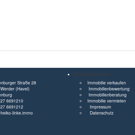
Wissenswertes
nburger Straße 28
Immobilie verkaufen
Werder (Havel)
Immobilienbewertung
enburg
Immobilienberatung
327 6691210
Immobilie vermieten
327 6691212
Impressum
t)heiko-linke.immo
Datenschutz