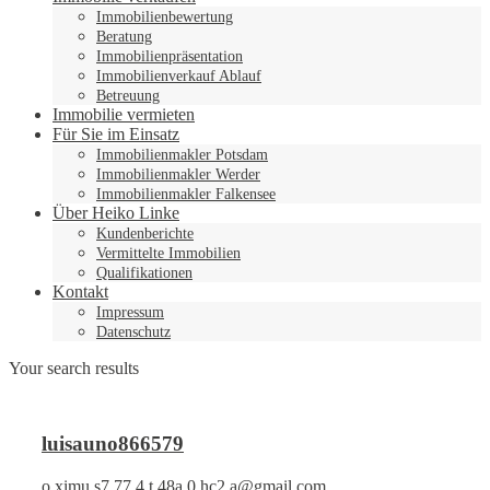
Immobilienbewertung
Beratung
Immobilienpräsentation
Immobilienverkauf Ablauf
Betreuung
Immobilie vermieten
Für Sie im Einsatz
Immobilienmakler Potsdam
Immobilienmakler Werder
Immobilienmakler Falkensee
Über Heiko Linke
Kundenberichte
Vermittelte Immobilien
Qualifikationen
Kontakt
Impressum
Datenschutz
Your search results
luisauno866579
o.ximu.s7.77.4.t.48a.0.hc2.a@gmail.com