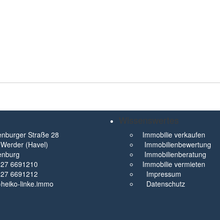
Wissenswertes
nburger Straße 28
Immobilie verkaufen
Werder (Havel)
Immobilienbewertung
enburg
Immobilienberatung
327 6691210
Immobilie vermieten
327 6691212
Impressum
t)heiko-linke.immo
Datenschutz