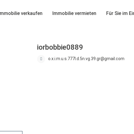
Immobilie verkaufen
Immobilie vermieten
Für Sie im E
iorbobbie0889
o.x.i.m.u.s.777l.d.5n.vg.39.gr@gmail.com