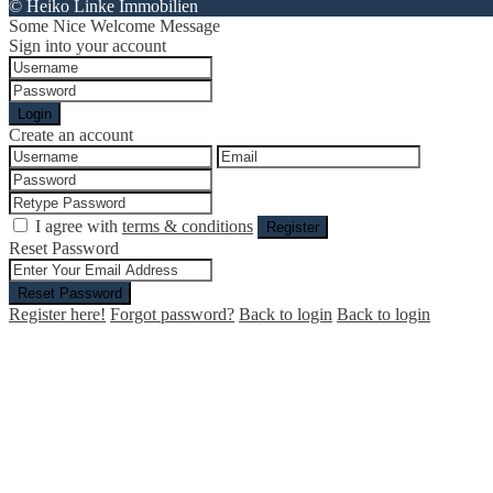
© Heiko Linke Immobilien
Some Nice Welcome Message
Sign into your account
Login
Create an account
I agree with
terms & conditions
Register
Reset Password
Reset Password
Register here!
Forgot password?
Back to login
Back to login