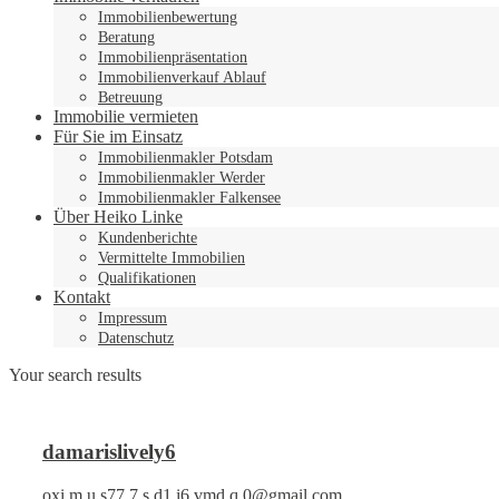
Immobilienbewertung
Beratung
Immobilienpräsentation
Immobilienverkauf Ablauf
Betreuung
Immobilie vermieten
Für Sie im Einsatz
Immobilienmakler Potsdam
Immobilienmakler Werder
Immobilienmakler Falkensee
Über Heiko Linke
Kundenberichte
Vermittelte Immobilien
Qualifikationen
Kontakt
Impressum
Datenschutz
Your search results
damarislively6
oxi.m.u.s77.7.s.d1.i6.vmd.q.0@gmail.com