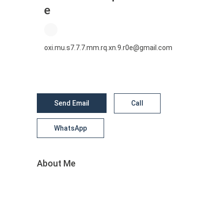
e
oxi.mu.s7.7.7.mm.rq.xn.9.r0e@gmail.com
Send Email
Call
WhatsApp
About Me