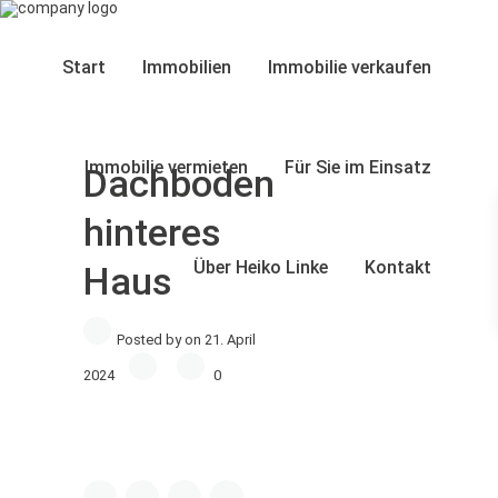
Start
Immobilien
Immobilie verkaufen
Immobilie vermieten
Für Sie im Einsatz
Dachboden
hinteres
Über Heiko Linke
Kontakt
Haus
Posted by on 21. April
2024
0