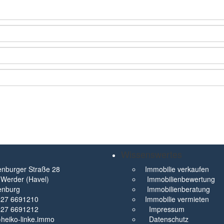
Wissenswertes
nburger Straße 28
Immobilie verkaufen
Werder (Havel)
Immobilienbewertung
enburg
Immobilienberatung
327 6691210
Immobilie vermieten
327 6691212
Impressum
t)heiko-linke.immo
Datenschutz