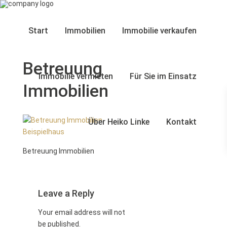
Start
Immobilien
Immobilie verkaufen
Betreuung
Immobilie vermieten
Für Sie im Einsatz
Immobilien
Über Heiko Linke
Kontakt
Betreuung Immobilien
Leave a Reply
Your email address will not
be published.