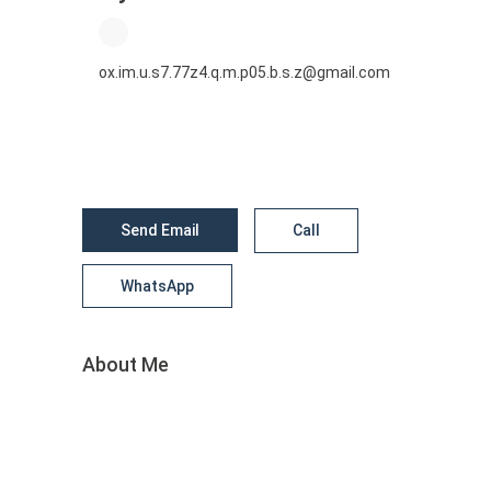
ox.im.u.s7.77z4.q.m.p05.b.s.z@gmail.com
Send Email
Call
WhatsApp
About Me