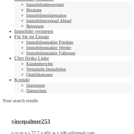
Immobilienbewertung
Beratung
Immobilienpräsentation
Immobilienverkauf Ablauf
Betreuung
Immobilie vermieten
Für Sie im Einsatz
Immobilienmakler Potsdam
Immobilienmakler Werder
Immobilienmakler Falkensee
Über Heiko Linke
Kundenberichte
Vermittelte Immobilien
Qualifikationen
Kontakt
Impressum
Datenschutz
Your search results
vincepalmer253
o.xi.m.u.s.77.7.y.n01.w.z.zd6.e@gmail.com