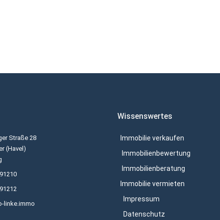
Wissenswertes
er Straße 28
Immobilie verkaufen
r (Havel)
Immobilienbewertung
g
Immobilienberatung
691210
Immobilie vermieten
691212
Impressum
o-linke.immo
Datenschutz