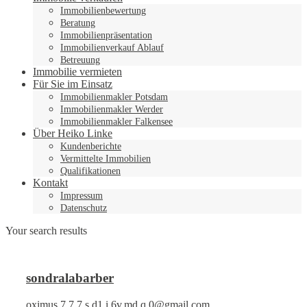
Immobilienbewertung
Beratung
Immobilienpräsentation
Immobilienverkauf Ablauf
Betreuung
Immobilie vermieten
Für Sie im Einsatz
Immobilienmakler Potsdam
Immobilienmakler Werder
Immobilienmakler Falkensee
Über Heiko Linke
Kundenberichte
Vermittelte Immobilien
Qualifikationen
Kontakt
Impressum
Datenschutz
Your search results
sondralabarber
oximus.7.7.7.s.d1.i.6v.md.q.0@gmail.com