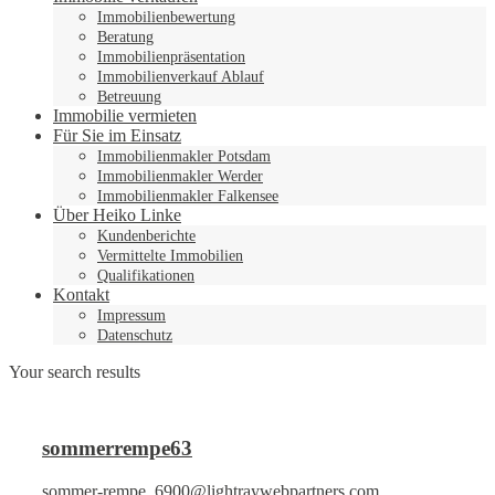
Immobilienbewertung
Beratung
Immobilienpräsentation
Immobilienverkauf Ablauf
Betreuung
Immobilie vermieten
Für Sie im Einsatz
Immobilienmakler Potsdam
Immobilienmakler Werder
Immobilienmakler Falkensee
Über Heiko Linke
Kundenberichte
Vermittelte Immobilien
Qualifikationen
Kontakt
Impressum
Datenschutz
Your search results
sommerrempe63
sommer-rempe_6900@lightraywebpartners.com