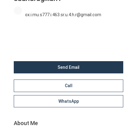
ox.i.mu.s777.i.463.sr.u.4.h.r@gmail.com
Send Email
Call
WhatsApp
About Me