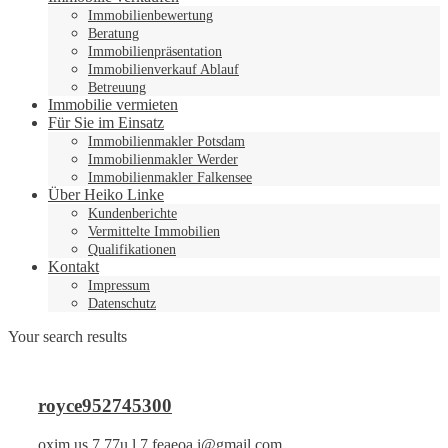
Immobilienbewertung
Beratung
Immobilienpräsentation
Immobilienverkauf Ablauf
Betreuung
Immobilie vermieten
Für Sie im Einsatz
Immobilienmakler Potsdam
Immobilienmakler Werder
Immobilienmakler Falkensee
Über Heiko Linke
Kundenberichte
Vermittelte Immobilien
Qualifikationen
Kontakt
Impressum
Datenschutz
Your search results
royce952745300
oxim.us.7.77u.l.7.feaeoa.i@gmail.com