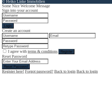
© Heiko Linke Immobilien
Some Nice Welcome Message
Sign into your account
Login
Create an account
I agree with
terms & conditions
Register
Reset Password
Reset Password
Register here!
Forgot password?
Back to login
Back to login