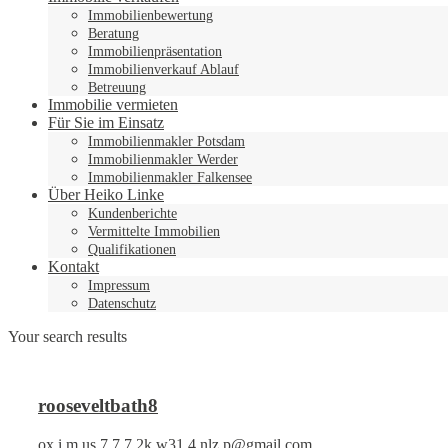
Immobilienbewertung
Beratung
Immobilienpräsentation
Immobilienverkauf Ablauf
Betreuung
Immobilie vermieten
Für Sie im Einsatz
Immobilienmakler Potsdam
Immobilienmakler Werder
Immobilienmakler Falkensee
Über Heiko Linke
Kundenberichte
Vermittelte Immobilien
Qualifikationen
Kontakt
Impressum
Datenschutz
Your search results
rooseveltbath8
ox.i.m.us.7.7.7.2k.w31.4.nlz.p@gmail.com