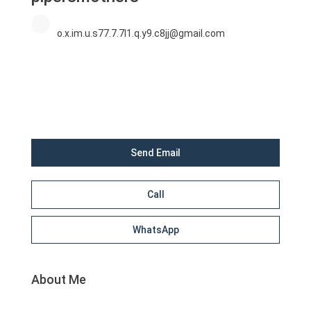
o.x.im.u.s77.7.7l1.q.y9.c8jj@gmail.com
Send Email
Call
WhatsApp
About Me