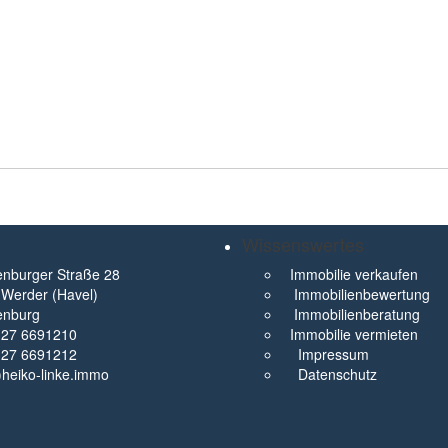
Wissenswertes
nburger Straße 28
Immobilie verkaufen
Werder (Havel)
Immobilienbewertung
enburg
Immobilienberatung
327 6691210
Immobilie vermieten
327 6691212
Impressum
t)heiko-linke.immo
Datenschutz