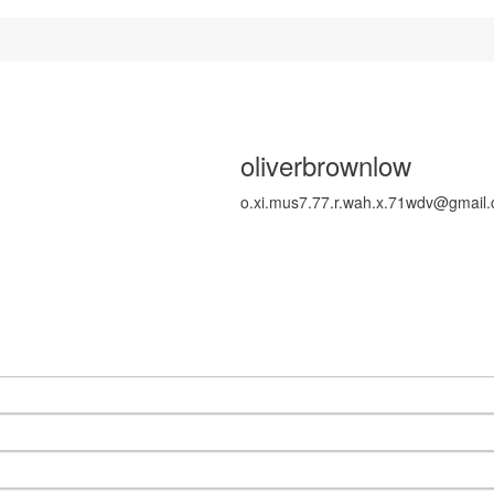
oliverbrownlow
o.xi.mus7.77.r.wah.x.71wdv@gmail