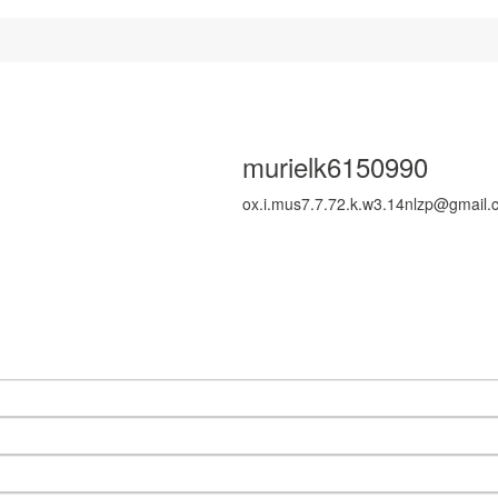
murielk6150990
ox.i.mus7.7.72.k.w3.14nlzp@gmail