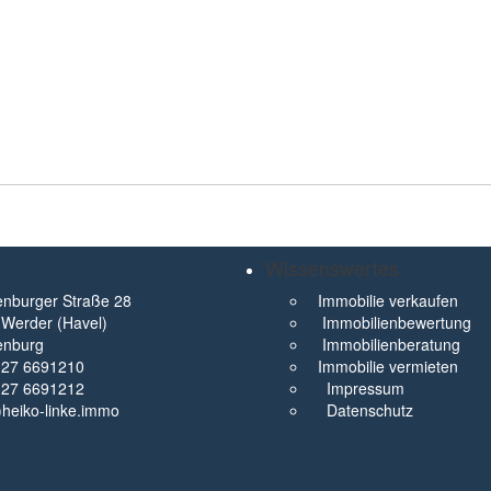
Wissenswertes
nburger Straße 28
Immobilie verkaufen
Werder (Havel)
Immobilienbewertung
enburg
Immobilienberatung
327 6691210
Immobilie vermieten
327 6691212
Impressum
t)heiko-linke.immo
Datenschutz