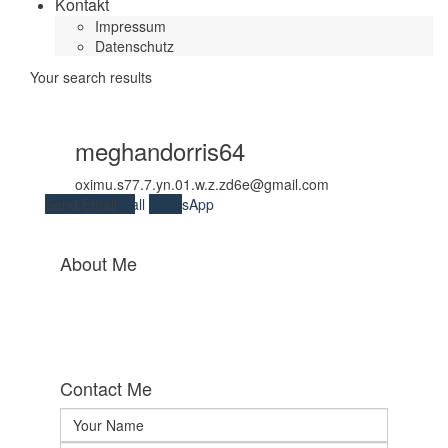
Kontakt
Impressum
Datenschutz
Your search results
meghandorris64
oximu.s77.7.yn.01.w.z.zd6e@gmail.com
Send Email
Call
WhatsApp
About Me
Contact Me