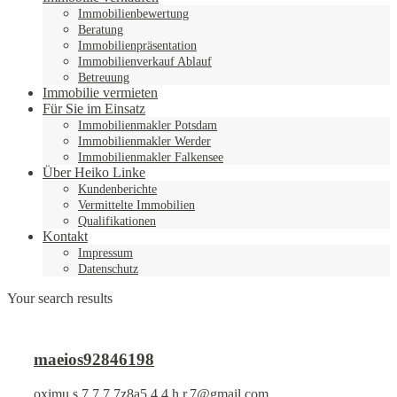
Immobilienbewertung
Beratung
Immobilienpräsentation
Immobilienverkauf Ablauf
Betreuung
Immobilie vermieten
Für Sie im Einsatz
Immobilienmakler Potsdam
Immobilienmakler Werder
Immobilienmakler Falkensee
Über Heiko Linke
Kundenberichte
Vermittelte Immobilien
Qualifikationen
Kontakt
Impressum
Datenschutz
Your search results
maeios92846198
oximu.s.7.7.7.7z8a5.4.4.h.r.7@gmail.com