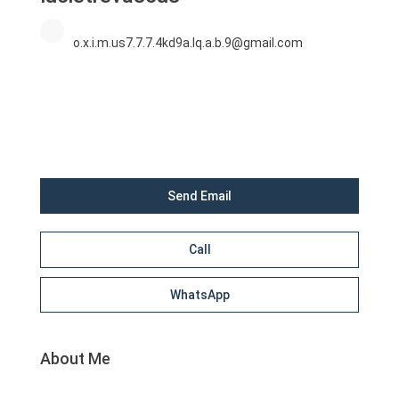
o.x.i.m.us7.7.7.4kd9a.lq.a.b.9@gmail.com
Send Email
Call
WhatsApp
About Me