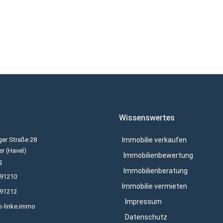
Wissenswertes
er Straße 28
Immobilie verkaufen
r (Havel)
Immobilienbewertung
g
Immobilienberatung
691210
Immobilie vermieten
691212
Impressum
o-linke.immo
Datenschutz