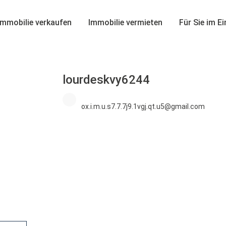
Immobilie verkaufen
Immobilie vermieten
Für Sie im E
lourdeskvy6244
ox.i.m.u.s7.7.7j9.1vgj.qt.u5@gmail.com