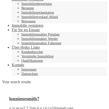
Immobilienbewertung
Beratung
Immobilienpräsentation
Immobilienverkauf Ablauf
Betreuung
Immobilie vermieten
Für Sie im Einsatz
Immobilienmakler Potsdam
Immobilienmakler Werder
Immobilienmakler Falkensee
Über Heiko Linke
Kundenberichte
Vermittelte Immobilien
Qualifikationen
Kontakt
Impressum
Datenschutz
Your search results
lonnienesmith7
o.xi.m.us7.7.7vlg.6.g.i.6.l.p2@gmail.com