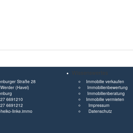
Wissenswertes
nburger Straße 28
Immobilie verkaufen
Werder (Havel)
Immobilienbewertung
enburg
Immobilienberatung
327 6691210
Immobilie vermieten
327 6691212
Impressum
t)heiko-linke.immo
Datenschutz