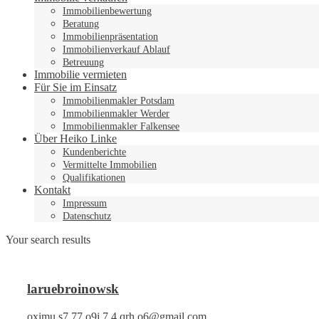
Immobilienbewertung
Beratung
Immobilienpräsentation
Immobilienverkauf Ablauf
Betreuung
Immobilie vermieten
Für Sie im Einsatz
Immobilienmakler Potsdam
Immobilienmakler Werder
Immobilienmakler Falkensee
Über Heiko Linke
Kundenberichte
Vermittelte Immobilien
Qualifikationen
Kontakt
Impressum
Datenschutz
Your search results
laruebroinowsk
oximu.s7.77.o9j.7.4.qrh.o6@gmail.com