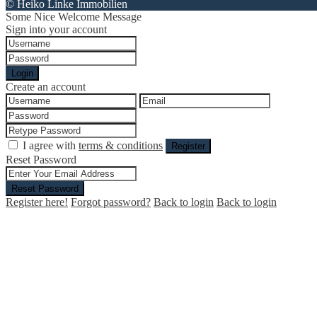
© Heiko Linke Immobilien
Some Nice Welcome Message
Sign into your account
Login
Create an account
I agree with
terms & conditions
Register
Reset Password
Reset Password
Register here!
Forgot password?
Back to login
Back to login