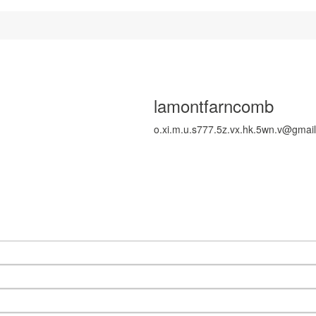
lamontfarncomb
o.xi.m.u.s777.5z.vx.hk.5wn.v@gmai