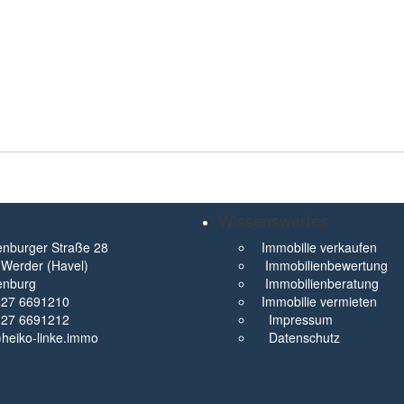
Wissenswertes
nburger Straße 28
Immobilie verkaufen
Werder (Havel)
Immobilienbewertung
enburg
Immobilienberatung
327 6691210
Immobilie vermieten
327 6691212
Impressum
t)heiko-linke.immo
Datenschutz