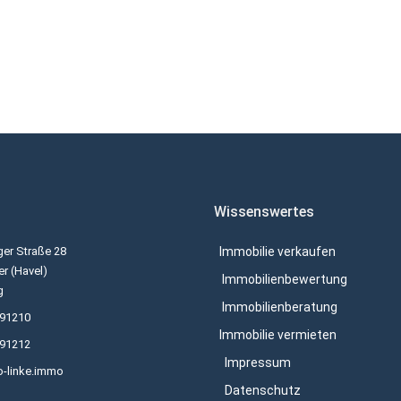
Wissenswertes
er Straße 28
Immobilie verkaufen
r (Havel)
Immobilienbewertung
g
Immobilienberatung
691210
Immobilie vermieten
691212
Impressum
o-linke.immo
Datenschutz