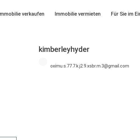
Immobilie verkaufen
Immobilie vermieten
Für Sie im E
kimberleyhyder
oximu.s.77.7.k.j2.9.xsbr.m.3@gmail.com