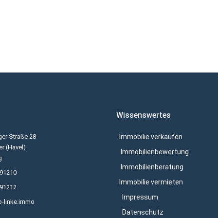
Wissenswertes
er Straße 28
Immobilie verkaufen
r (Havel)
Immobilienbewertung
g
Immobilienberatung
691210
Immobilie vermieten
691212
Impressum
o-linke.immo
Datenschutz