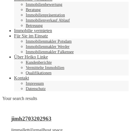
Immobilienbewertung
Beratung
Immobilienpräsentation
Immobilienverkauf Ablauf
Betreuung
Immobilie vermieten
Für Sie im Einsatz
Immobilienmakler Potsdam
Immobilienmakler Werder
Immobilienmakler Falkensee
Über Heiko Linke
Kundenberichte
Vermittelte Immobilien
Qualifikationen
Kontakt
Impressum
Datenschutz
Your search results
jimh2703202963
jimmallett@emailhost.space