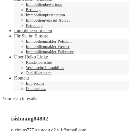
Immobilienbewertung
Beratung
Immobilienpräsentation
Immobilienverkauf Ablauf
Betreuung
Immobilie vermieten
Für Sie im Einsatz
Immobilienmakler Potsdam
Immobilienmakler Werder
Immobilienmakler Falkensee
Über Heiko Linke
Kundenberichte
Vermittelte Immobilien
Qualifikationen
Kontakt
Impressum
Datenschutz
Your search results
isishuang84802
o.xim.us777.gg.gcqu.d2.y.1@gmail.com