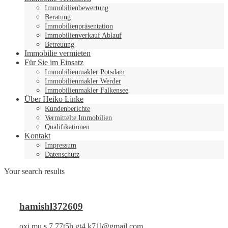
Immobilienbewertung
Beratung
Immobilienpräsentation
Immobilienverkauf Ablauf
Betreuung
Immobilie vermieten
Für Sie im Einsatz
Immobilienmakler Potsdam
Immobilienmakler Werder
Immobilienmakler Falkensee
Über Heiko Linke
Kundenberichte
Vermittelte Immobilien
Qualifikationen
Kontakt
Impressum
Datenschutz
Your search results
hamishl372609
oxi.mu.s.7.77t5h.gt4.k71l@gmail.com