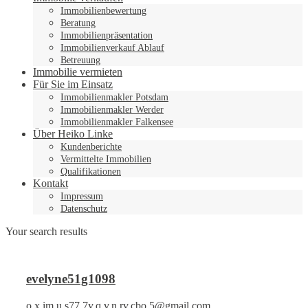
Immobilienbewertung
Beratung
Immobilienpräsentation
Immobilienverkauf Ablauf
Betreuung
Immobilie vermieten
Für Sie im Einsatz
Immobilienmakler Potsdam
Immobilienmakler Werder
Immobilienmakler Falkensee
Über Heiko Linke
Kundenberichte
Vermittelte Immobilien
Qualifikationen
Kontakt
Impressum
Datenschutz
Your search results
evelyne51g1098
o.x.im.u.s77.7y.q.v.n.rv.cbo.5@gmail.com