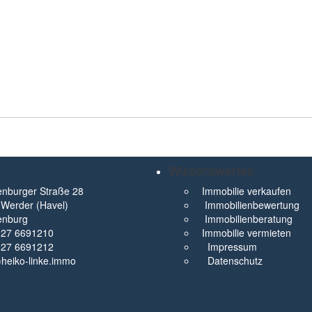
Wissenswertes
nburger Straße 28
Immobilie verkaufen
Werder (Havel)
Immobilienbewertung
enburg
Immobilienberatung
327 6691210
Immobilie vermieten
327 6691212
Impressum
t)heiko-linke.immo
Datenschutz