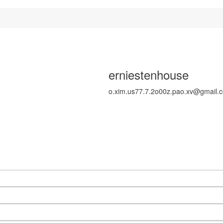
erniestenhouse
o.xim.us77.7.2o00z.pao.xv@gmail.