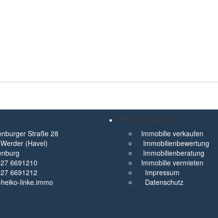
Wissenswertes
nburger Straße 28
Immobilie verkaufen
Werder (Havel)
Immobilienbewertung
enburg
Immobilienberatung
327 6691210
Immobilie vermieten
327 6691212
Impressum
t)heiko-linke.immo
Datenschutz