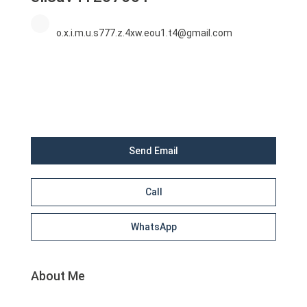
o.x.i.m.u.s777.z.4xw.eou1.t4@gmail.com
Send Email
Call
WhatsApp
About Me