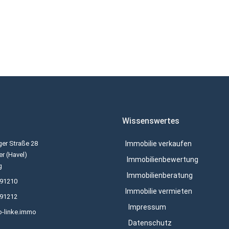
Wissenswertes
er Straße 28
Immobilie verkaufen
r (Havel)
Immobilienbewertung
g
Immobilienberatung
691210
Immobilie vermieten
691212
Impressum
o-linke.immo
Datenschutz