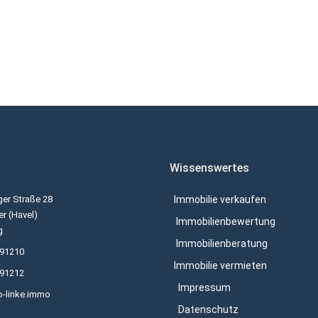
Wissenswertes
er Straße 28
Immobilie verkaufen
r (Havel)
Immobilienbewertung
g
Immobilienberatung
691210
Immobilie vermieten
691212
Impressum
o-linke.immo
Datenschutz