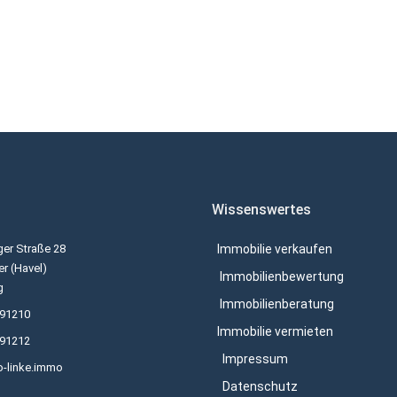
Wissenswertes
er Straße 28
Immobilie verkaufen
r (Havel)
Immobilienbewertung
g
Immobilienberatung
691210
Immobilie vermieten
691212
Impressum
o-linke.immo
Datenschutz