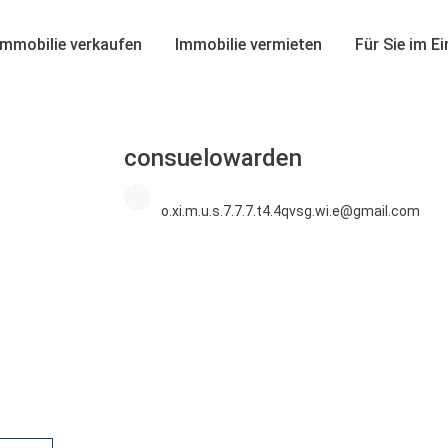
Immobilie verkaufen
Immobilie vermieten
Für Sie im E
consuelowarden
o.xi.m.u.s.7.7.7.t4.4qvsg.wi.e@gmail.com