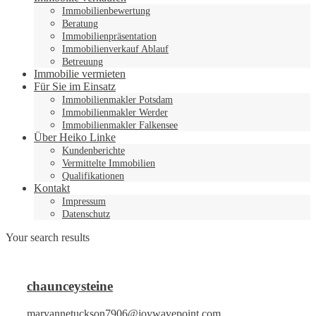
Immobilienbewertung
Beratung
Immobilienpräsentation
Immobilienverkauf Ablauf
Betreuung
Immobilie vermieten
Für Sie im Einsatz
Immobilienmakler Potsdam
Immobilienmakler Werder
Immobilienmakler Falkensee
Über Heiko Linke
Kundenberichte
Vermittelte Immobilien
Qualifikationen
Kontakt
Impressum
Datenschutz
Your search results
chaunceysteine
maryannetuckson7906@joywavepoint.com