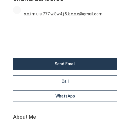
o.x.i.m.u.s.777.w.8w4.j.5.k.e.x.e@gmail.com
Send Email
Call
WhatsApp
About Me