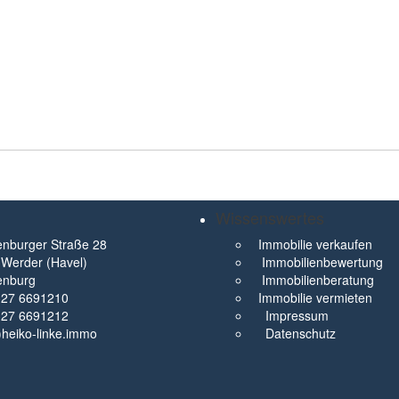
Wissenswertes
nburger Straße 28
Immobilie verkaufen
Werder (Havel)
Immobilienbewertung
enburg
Immobilienberatung
327 6691210
Immobilie vermieten
327 6691212
Impressum
t)heiko-linke.immo
Datenschutz