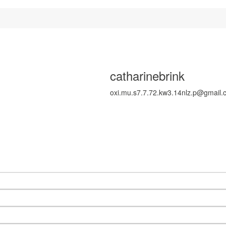
catharinebrink
oxi.mu.s7.7.72.kw3.14nlz.p@gmail