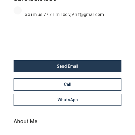
o.x.i.m.us.77.7.1.m.1xc.vj9.h.f@gmail.com
Send Email
Call
WhatsApp
About Me